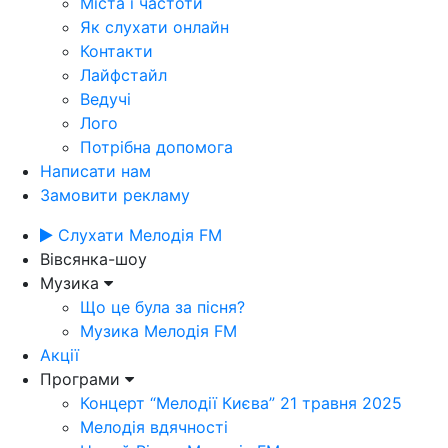
Міста і частоти
Як слухати онлайн
Контакти
Лайфстайл
Ведучі
Лого
Потрібна допомога
Написати нам
Замовити рекламу
Слухати Мелодія FM
Вівсянка-шоу
Музика
Що це була за пісня?
Музика Мелодія FM
Акції
Програми
Концерт “Мелодії Києва” 21 травня 2025
Мелодія вдячності