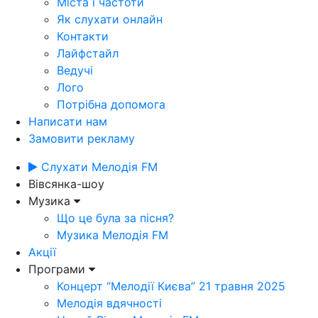
Міста і частоти
Як слухати онлайн
Контакти
Лайфстайл
Ведучі
Лого
Потрібна допомога
Написати нам
Замовити рекламу
Слухати Мелодія FM
Вівсянка-шоу
Музика
Що це була за пісня?
Музика Мелодія FM
Акції
Програми
Концерт “Мелодії Києва” 21 травня 2025
Мелодія вдячності