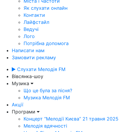
Міста і частоти
Як слухати онлайн
Контакти
Лайфстайл
Ведучі
Лого
Потрібна допомога
Написати нам
Замовити рекламу
Слухати Мелодія FM
Вівсянка-шоу
Музика
Що це була за пісня?
Музика Мелодія FM
Акції
Програми
Концерт “Мелодії Києва” 21 травня 2025
Мелодія вдячності