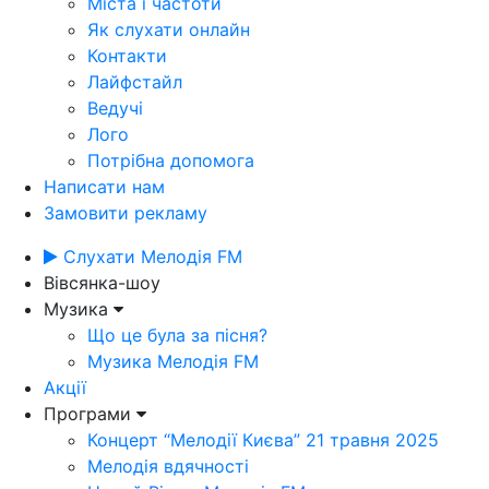
Міста і частоти
Як слухати онлайн
Контакти
Лайфстайл
Ведучі
Лого
Потрібна допомога
Написати нам
Замовити рекламу
Слухати Мелодія FM
Вівсянка-шоу
Музика
Що це була за пісня?
Музика Мелодія FM
Акції
Програми
Концерт “Мелодії Києва” 21 травня 2025
Мелодія вдячності