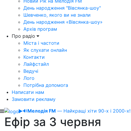
Новий Рік на Мелодія FM
День народження "Вівсянка-шоу"
Шевченко, якого ви не знали
День народження «Вівсянка-шоу»
Архів програм
Про радіо
Міста і частоти
Як слухати онлайн
Контакти
Лайфстайл
Ведучі
Лого
Потрібна допомога
Написати нам
Замовити рекламу
🔊
Мелодія FM
— Найкращі хіти 90-х і 2000-х!
Ефір за 3 червня