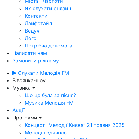
Міста і частоти
Як слухати онлайн
Контакти
Лайфстайл
Ведучі
Лого
Потрібна допомога
Написати нам
Замовити рекламу
Слухати Мелодія FM
Вівсянка-шоу
Музика
Що це була за пісня?
Музика Мелодія FM
Акції
Програми
Концерт “Мелодії Києва” 21 травня 2025
Мелодія вдячності