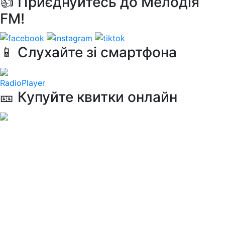
👍 Приєднуйтесь до Мелодія
FM!
📱 Слухайте зі смартфона
RadioPlayer
🎫 Купуйте квитки онлайн