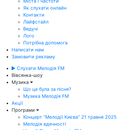
Міста і частоти
Як слухати онлайн
Контакти
Лайфстайл
Ведучі
Лого
Потрібна допомога
Написати нам
Замовити рекламу
Слухати Мелодія FM
Вівсянка-шоу
Музика
Що це була за пісня?
Музика Мелодія FM
Акції
Програми
Концерт “Мелодії Києва” 21 травня 2025
Мелодія вдячності