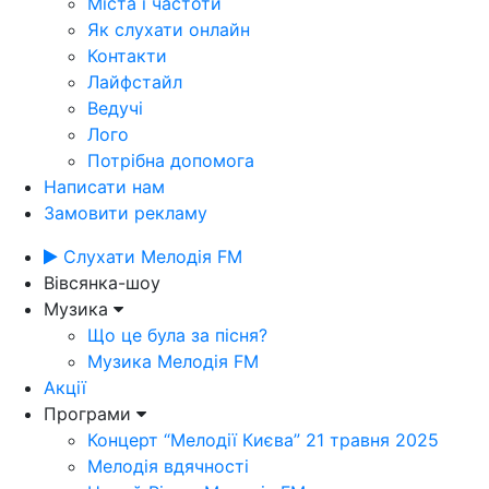
Міста і частоти
Як слухати онлайн
Контакти
Лайфстайл
Ведучі
Лого
Потрібна допомога
Написати нам
Замовити рекламу
Слухати Мелодія FM
Вівсянка-шоу
Музика
Що це була за пісня?
Музика Мелодія FM
Акції
Програми
Концерт “Мелодії Києва” 21 травня 2025
Мелодія вдячності