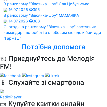
В ранковому "Вівсянка-шоу" Оля Цибульська
16.07.2026
395
В ранковому "Вівсянка-шоу" MAMARIKA
14.07.2026
388
Сьогодні в ранковому "Вівсянка-шоу" заступник
командира по роботі з особовим складом бригади
"Гармаш"
Потрібна допомога
👍 Приєднуйтесь до Мелодія
FM!
📱 Слухайте зі смартфона
RadioPlayer
🎫 Купуйте квитки онлайн