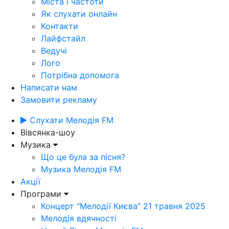
Міста і частоти
Як слухати онлайн
Контакти
Лайфстайл
Ведучі
Лого
Потрібна допомога
Написати нам
Замовити рекламу
Слухати Мелодія FM
Вівсянка-шоу
Музика
Що це була за пісня?
Музика Мелодія FM
Акції
Програми
Концерт “Мелодії Києва” 21 травня 2025
Мелодія вдячності