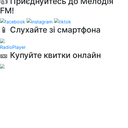
👍 Приєднуйтесь до Мелодія
FM!
📱 Слухайте зі смартфона
RadioPlayer
🎫 Купуйте квитки онлайн