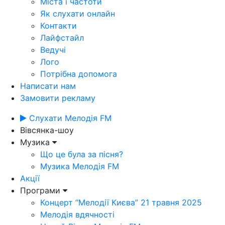
Міста і частоти
Як слухати онлайн
Контакти
Лайфстайл
Ведучі
Лого
Потрібна допомога
Написати нам
Замовити рекламу
Слухати Мелодія FM
Вівсянка-шоу
Музика
Що це була за пісня?
Музика Мелодія FM
Акції
Програми
Концерт “Мелодії Києва” 21 травня 2025
Мелодія вдячності