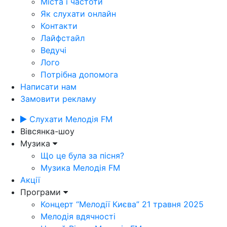
Міста і частоти
Як слухати онлайн
Контакти
Лайфстайл
Ведучі
Лого
Потрібна допомога
Написати нам
Замовити рекламу
Слухати Мелодія FM
Вівсянка-шоу
Музика
Що це була за пісня?
Музика Мелодія FM
Акції
Програми
Концерт “Мелодії Києва” 21 травня 2025
Мелодія вдячності