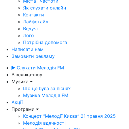
Міста і частоти
Як слухати онлайн
Контакти
Лайфстайл
Ведучі
Лого
Потрібна допомога
Написати нам
Замовити рекламу
Слухати Мелодія FM
Вівсянка-шоу
Музика
Що це була за пісня?
Музика Мелодія FM
Акції
Програми
Концерт “Мелодії Києва” 21 травня 2025
Мелодія вдячності