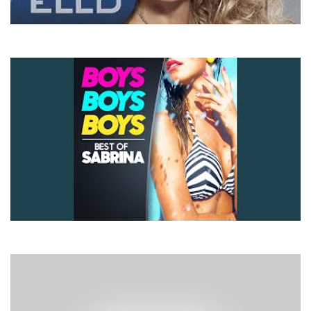
Наталія Валевська
Відболіло
Sabrina
Boys (Summertime Love)