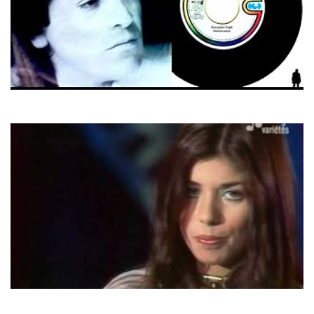
Riccardo Fogli
Malinconia
Jeanette Dimech
Porque Te Vas