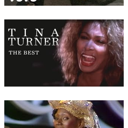
Roxette
How Do You Do!
Tina Turner
The Best