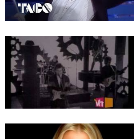
Taco
Puttin' On The Ritz
George Harrison
Got My Mind Set On You