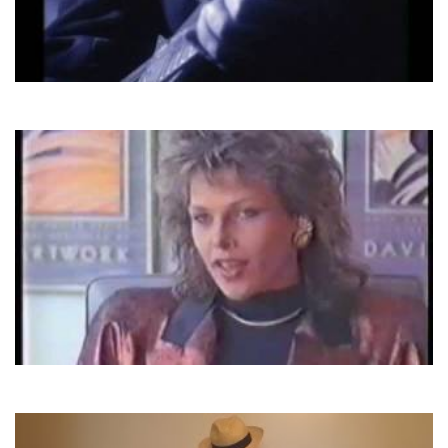
Gary Moore
Still Got The Blues
C.C. Catch
Strangers By Night