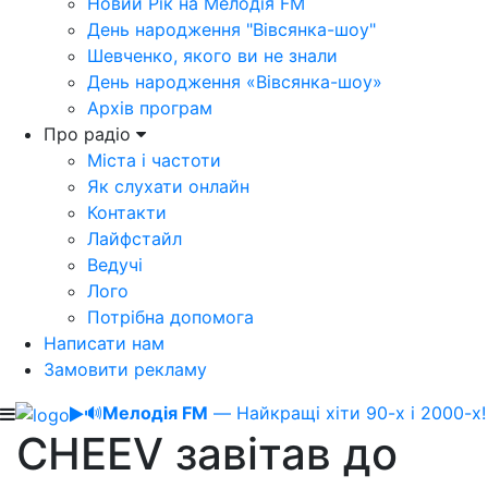
Новий Рік на Мелодія FM
День народження "Вівсянка-шоу"
Шевченко, якого ви не знали
День народження «Вівсянка-шоу»
Архів програм
Про радіо
Міста і частоти
Як слухати онлайн
Контакти
Лайфстайл
Ведучі
Лого
Потрібна допомога
Написати нам
Замовити рекламу
🔊
Мелодія FM
— Найкращі хіти 90-х і 2000-х!
CHEEV завітав до