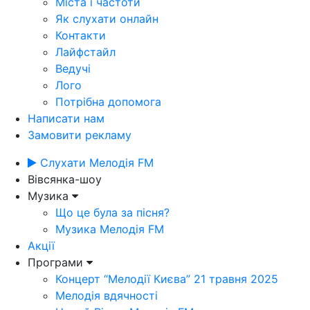
Міста і частоти
Як слухати онлайн
Контакти
Лайфстайл
Ведучі
Лого
Потрібна допомога
Написати нам
Замовити рекламу
Слухати Мелодія FM
Вівсянка-шоу
Музика
Що це була за пісня?
Музика Мелодія FM
Акції
Програми
Концерт “Мелодії Києва” 21 травня 2025
Мелодія вдячності