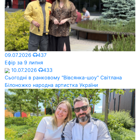
09.07.2026
437
Ефір за 9 липня
10.07.2026
433
Сьогодні в ранковому "Вівсянка-шоу" Cвітлана
Білоножко народна артистка України