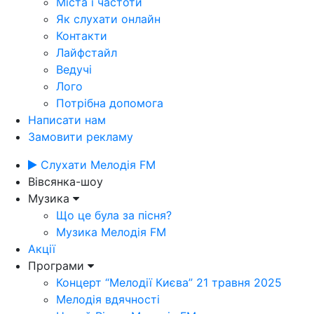
Міста і частоти
Як слухати онлайн
Контакти
Лайфстайл
Ведучі
Лого
Потрібна допомога
Написати нам
Замовити рекламу
Слухати Мелодія FM
Вівсянка-шоу
Музика
Що це була за пісня?
Музика Мелодія FM
Акції
Програми
Концерт “Мелодії Києва” 21 травня 2025
Мелодія вдячності