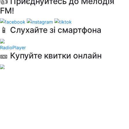
👍 Приєднуйтесь до Мелодія
FM!
📱 Слухайте зі смартфона
RadioPlayer
🎫 Купуйте квитки онлайн