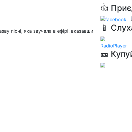
👍 Приє
📱 Слух
зву пісні, яка звучала в ефірі, вказавши
RadioPlayer
🎫 Купу