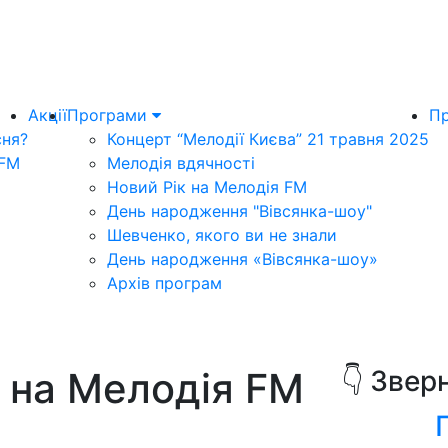
Акції
Програми
Пр
сня?
Концерт “Мелодії Києва” 21 травня 2025
 FM
Мелодія вдячності
Новий Рік на Мелодія FM
День народження "Вівсянка-шоу"
Шевченко, якого ви не знали
День народження «Вівсянка-шоу»
Архів програм
и на Мелодія FM
👇 Звер