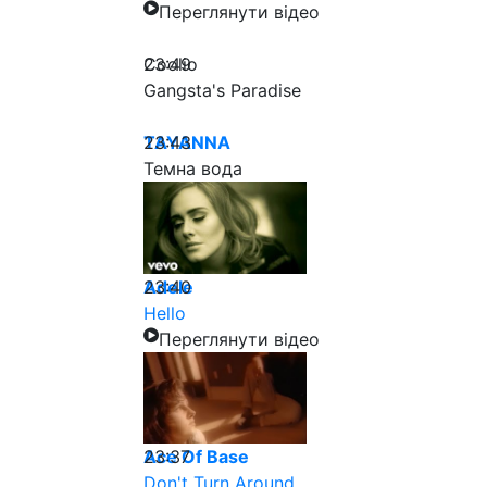
Переглянути відео
23:49
Coolio
Gangsta's Paradise
23:43
TAYANNA
Темна вода
23:40
Adele
Hello
Переглянути відео
23:37
Ace Of Base
Don't Turn Around