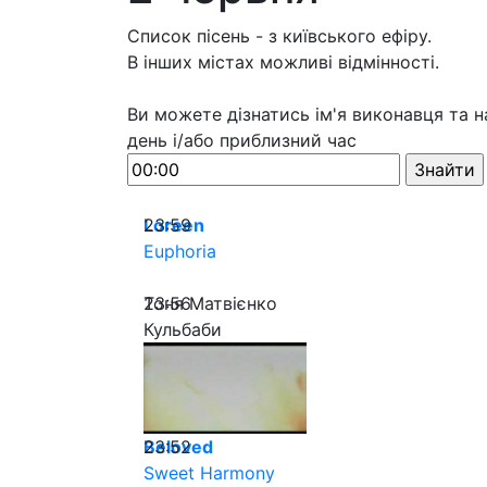
Список пісень - з київського ефіру.
В інших містах можливі відмінності.
Ви можете дізнатись ім'я виконавця та на
день і/або приблизний час
23:59
Loreen
Euphoria
23:56
Тоня Матвієнко
Кульбаби
23:52
Beloved
Sweet Harmony