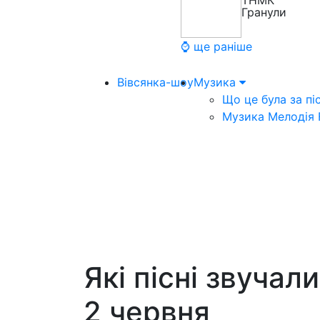
ТНМК
Гранули
⌚ ще раніше
Вівсянка-шоу
Музика
Що це була за пі
Музика Мелодія
Які пісні звучал
2 червня