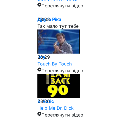
Переглянути відео
23:33
Друга Рiка
Так мало тут тебе
23:29
Joy
Touch By Touch
Переглянути відео
23:26
E-Rotic
Help Me Dr. Dick
Переглянути відео