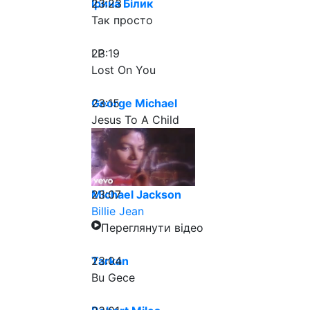
23:23
Ірина Білик
Так просто
23:19
LP
Lost On You
23:15
George Michael
Jesus To A Child
23:07
Michael Jackson
Billie Jean
Переглянути відео
23:04
Tarkan
Bu Gece