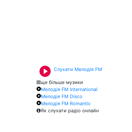
Слухати Мелодія FM
ще більше музики
Мелодія FM International
Мелодія FM Disco
Мелодія FM Romantic
Як слухати радіо онлайн